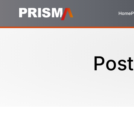
Home
P
Post